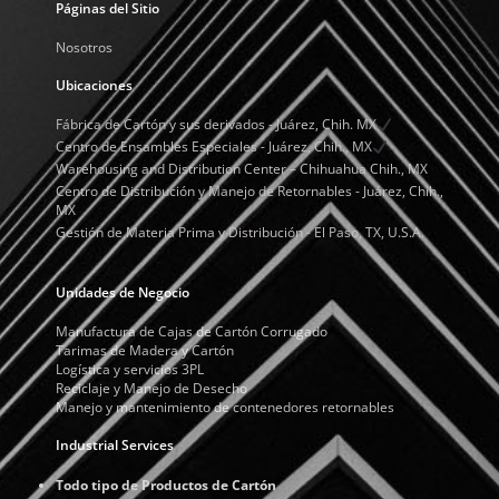
Páginas del Sitio
Nosotros
Ubicaciones
Fábrica de Cartón y sus derivados - Juárez, Chih. MX
Centro de Ensambles Especiales - Juárez, Chih., MX
Warehousing and Distribution Center – Chihuahua Chih., MX
Centro de Distribución y Manejo de Retornables - Juárez, Chih.,
MX
Gestión de Materia Prima y Distribución - El Paso, TX, U.S.A.
Unidades de Negocio
Manufactura de Cajas de Cartón Corrugado
Tarimas de Madera y Cartón
Logística y servicios 3PL
Reciclaje y Manejo de Desecho
Manejo y mantenimiento de contenedores retornables
Industrial Services
Todo tipo de Productos de Cartón