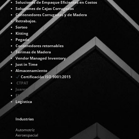
Soluciones de Empaque Eficientes en Costos
Soluciones de Cajas Corrugadas
Contenedores Corrugadas y de Madera
Retrabajos.
Sorteo
Kitting
Pegado
Contenedores retornables
Tarimas de Madera
Vendor Managed Inventory
Just in Time
Almacenamiento
Certificación ISO 9001:2015
CTPAT
Juarez
El Paso
Logística
Industrias
Automotríz
Aeroespacial